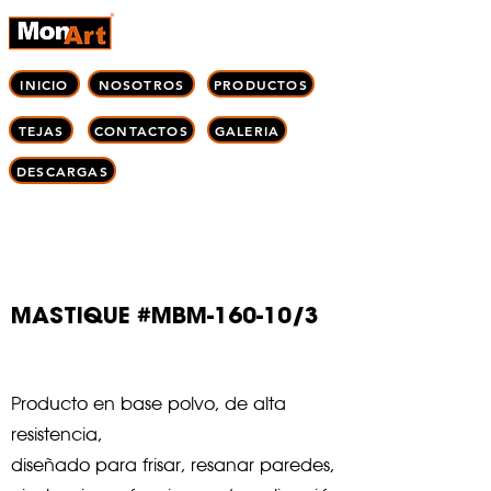
INICIO
NOSOTROS
PRODUCTOS
TEJAS
CONTACTOS
GALERIA
DESCARGAS
Corporación M
onart C.A
MASTIQUE #MBM-160-10
/3
Title
Producto en base polvo, de alta
resistencia,
diseñado para frisar, resanar paredes,